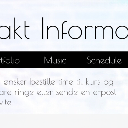
akt Informa
tfolio
Music
Schedule
ønsker bestille time til kurs og
are ringe eller sende en e-post
ite.