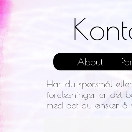
Kont
About
Por
Har du spørsmål eller 
forelesninger er det b
med det du ønsker å v