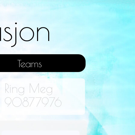
sjon
Teams
Ring Meg
90877976